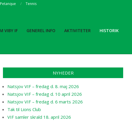
Petanque
Tennis
M VIBY IF
GENEREL INFO
AKTIVITETER
HISTORIK
Prim
Navi
Men
NYHEDER
Natsjov VIF – fredag d. 8. maj 2026
Natsjov VIF – fredag d. 10 april 2026
Natsjov VIF – fredag d. 6 marts 2026
Tak til Lions Club
VIF samler skrald 18. april 2026