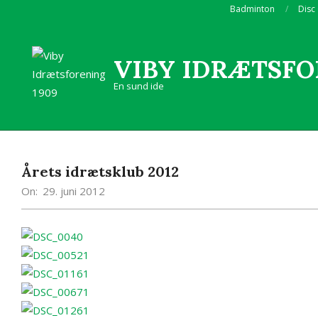
Skip
Badminton
Disc
to
content
VIBY IDRÆTSFO
En sund ide
Årets idrætsklub 2012
On:
29. juni 2012