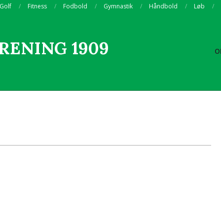
 Golf
Fitness
Fodbold
Gymnastik
Håndbold
Løb
RENING 1909
O