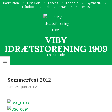
Skip
Badminton
Disc Golf
Fitness
Fodbold
Gymnastik
Håndbold
Løb
Petanque
Tennis
to
content
VIBY
IDRÆTSFORENING 1909
En sund ide
Primary
Navigation
Menu
Sommerfest 2012
On:
29. juni 2012