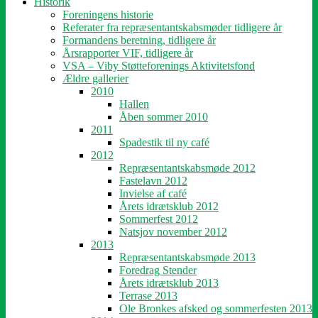
Historik
Foreningens historie
Referater fra repræsentantskabsmøder tidligere år
Formandens beretning, tidligere år
Årsrapporter VIF, tidligere år
VSA – Viby Støtteforenings Aktivitetsfond
Ældre gallerier
2010
Hallen
Åben sommer 2010
2011
Spadestik til ny café
2012
Repræsentantskabsmøde 2012
Fastelavn 2012
Invielse af café
Årets idrætsklub 2012
Sommerfest 2012
Natsjov november 2012
2013
Repræsentantskabsmøde 2013
Foredrag Stender
Årets idrætsklub 2013
Terrase 2013
Ole Bronkes afsked og sommerfesten 2013