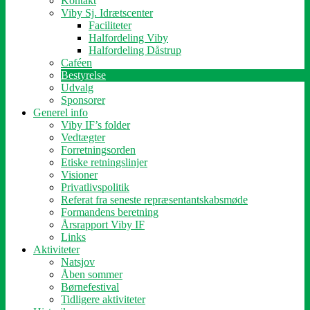
Kontakt
Viby Sj. Idrætscenter
Faciliteter
Halfordeling Viby
Halfordeling Dåstrup
Caféen
Bestyrelse
Udvalg
Sponsorer
Generel info
Viby IF’s folder
Vedtægter
Forretningsorden
Etiske retningslinjer
Visioner
Privatlivspolitik
Referat fra seneste repræsentantskabsmøde
Formandens beretning
Årsrapport Viby IF
Links
Aktiviteter
Natsjov
Åben sommer
Børnefestival
Tidligere aktiviteter