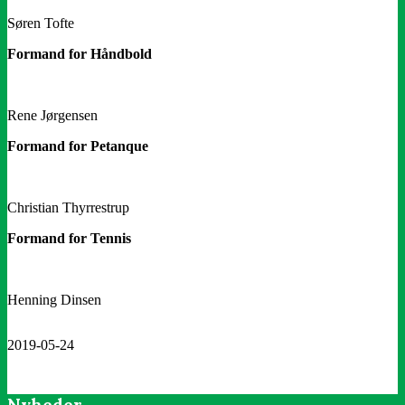
Søren Tofte
Formand for Håndbold
Rene Jørgensen
Formand for Petanque
Christian Thyrrestrup
Formand for Tennis
Henning Dinsen
2019-05-24