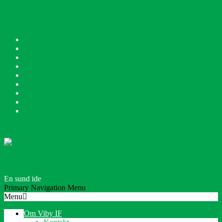
Skip to content
Badminton
Disc Golf
Fitness
Fodbold
Gymnastik
Håndbold
Løb
Petanque
Tennis
VIBY IDRÆTSFORENING 1909
En sund ide
Primary Navigation Menu
Menu
Om Viby IF