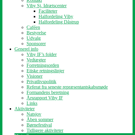
Kontakt
Viby Sj. Idrætscenter
Faciliteter
Halfordeling Viby
Halfordeling Dåstrup
Caféen
Bestyrelse
Udvalg
Sponsorer
Generel info
Viby IF’s folder
Vedtægter
Forretningsorden
Etiske retningslinjer
Visioner
Privatlivspolitik
Referat fra seneste repræsentantskabsmøde
Formandens beretning
Årsrapport Viby IF
Links
Aktiviteter
Natsjov
Åben sommer
Børnefestival
Tidligere aktiviteter