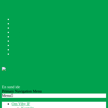
Skip to content
Badminton
Disc Golf
Fitness
Fodbold
Gymnastik
Håndbold
Løb
Petanque
Tennis
VIBY IDRÆTSFORENING 1909
En sund ide
Primary Navigation Menu
Menu
Om Viby IF