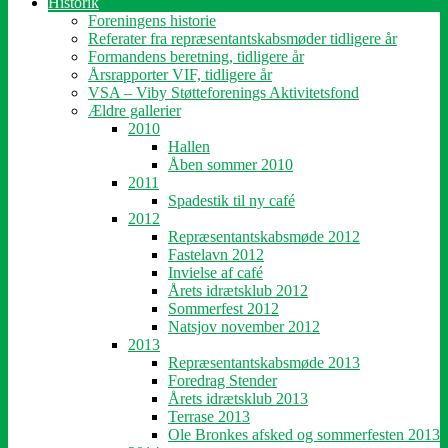
Historik
Foreningens historie
Referater fra repræsentantskabsmøder tidligere år
Formandens beretning, tidligere år
Årsrapporter VIF, tidligere år
VSA – Viby Støtteforenings Aktivitetsfond
Ældre gallerier
2010
Hallen
Åben sommer 2010
2011
Spadestik til ny café
2012
Repræsentantskabsmøde 2012
Fastelavn 2012
Invielse af café
Årets idrætsklub 2012
Sommerfest 2012
Natsjov november 2012
2013
Repræsentantskabsmøde 2013
Foredrag Stender
Årets idrætsklub 2013
Terrase 2013
Ole Bronkes afsked og sommerfesten 2013