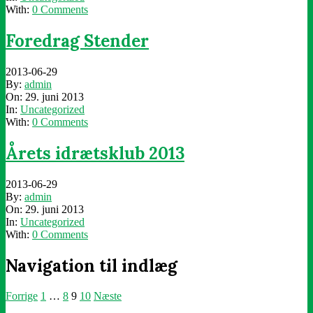
With:
0 Comments
Foredrag Stender
2013-06-29
By:
admin
On:
29. juni 2013
In:
Uncategorized
With:
0 Comments
Årets idrætsklub 2013
2013-06-29
By:
admin
On:
29. juni 2013
In:
Uncategorized
With:
0 Comments
Navigation til indlæg
Forrige
1
…
8
9
10
Næste