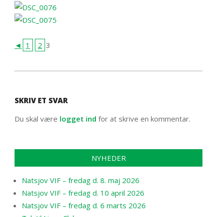
◄
1
2
3
2013-
06-
SKRIV ET SVAR
29
Du skal være
logget ind
for at skrive en kommentar.
NYHEDER
Natsjov VIF – fredag d. 8. maj 2026
Natsjov VIF – fredag d. 10 april 2026
Natsjov VIF – fredag d. 6 marts 2026