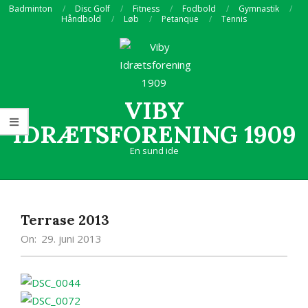
Skip
Badminton
Disc Golf
Fitness
Fodbold
Gymnastik
Håndbold
Løb
Petanque
Tennis
to
content
VIBY
IDRÆTSFORENING 1909
En sund ide
Primary
Navigation
Menu
Terrase 2013
On:
29. juni 2013