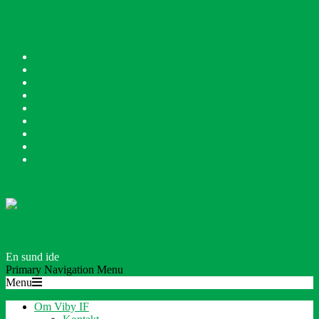
Skip to content
Badminton
Disc Golf
Fitness
Fodbold
Gymnastik
Håndbold
Løb
Petanque
Tennis
VIBY IDRÆTSFORENING 1909
En sund ide
Primary Navigation Menu
Menu
Om Viby IF