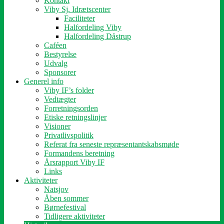
Kontakt
Viby Sj. Idrætscenter
Faciliteter
Halfordeling Viby
Halfordeling Dåstrup
Caféen
Bestyrelse
Udvalg
Sponsorer
Generel info
Viby IF’s folder
Vedtægter
Forretningsorden
Etiske retningslinjer
Visioner
Privatlivspolitik
Referat fra seneste repræsentantskabsmøde
Formandens beretning
Årsrapport Viby IF
Links
Aktiviteter
Natsjov
Åben sommer
Børnefestival
Tidligere aktiviteter