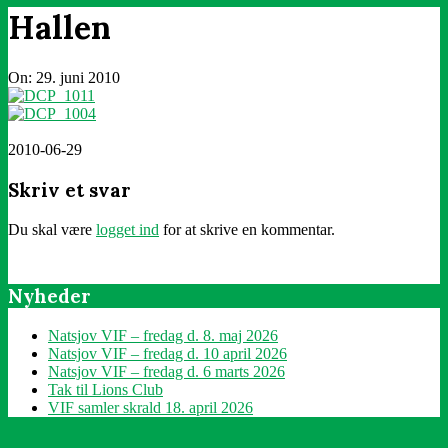
Hallen
On:
29. juni 2010
2010-06-29
Skriv et svar
Du skal være
logget ind
for at skrive en kommentar.
Nyheder
Natsjov VIF – fredag d. 8. maj 2026
Natsjov VIF – fredag d. 10 april 2026
Natsjov VIF – fredag d. 6 marts 2026
Tak til Lions Club
VIF samler skrald 18. april 2026