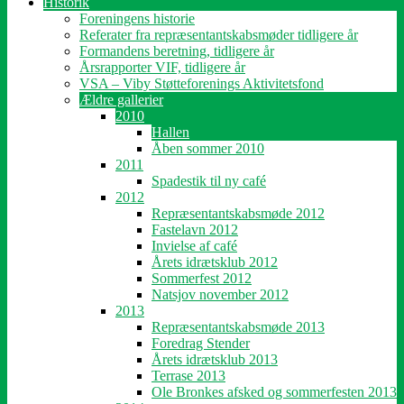
Historik
Foreningens historie
Referater fra repræsentantskabsmøder tidligere år
Formandens beretning, tidligere år
Årsrapporter VIF, tidligere år
VSA – Viby Støtteforenings Aktivitetsfond
Ældre gallerier
2010
Hallen
Åben sommer 2010
2011
Spadestik til ny café
2012
Repræsentantskabsmøde 2012
Fastelavn 2012
Invielse af café
Årets idrætsklub 2012
Sommerfest 2012
Natsjov november 2012
2013
Repræsentantskabsmøde 2013
Foredrag Stender
Årets idrætsklub 2013
Terrase 2013
Ole Bronkes afsked og sommerfesten 2013