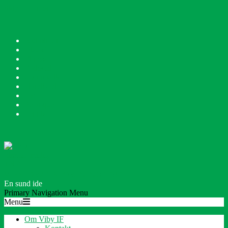
Skip to content
Badminton
Disc Golf
Fitness
Fodbold
Gymnastik
Håndbold
Løb
Petanque
Tennis
VIBY IDRÆTSFORENING 1909
En sund ide
Primary Navigation Menu
Menu
Om Viby IF