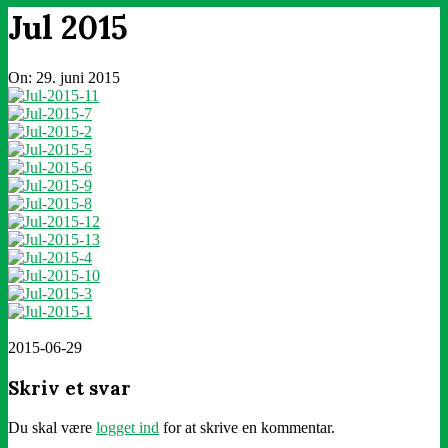
Jul 2015
On:
29. juni 2015
2015-06-29
Skriv et svar
Du skal være
logget ind
for at skrive en kommentar.