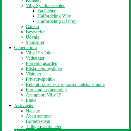
Kontakt
Viby Sj. Idrætscenter
Faciliteter
Halfordeling Viby
Halfordeling Dåstrup
Caféen
Bestyrelse
Udvalg
Sponsorer
Generel info
Viby IF’s folder
Vedtægter
Forretningsorden
Etiske retningslinjer
Visioner
Privatlivspolitik
Referat fra seneste repræsentantskabsmøde
Formandens beretning
Årsrapport Viby IF
Links
Aktiviteter
Natsjov
Åben sommer
Børnefestival
Tidligere aktiviteter