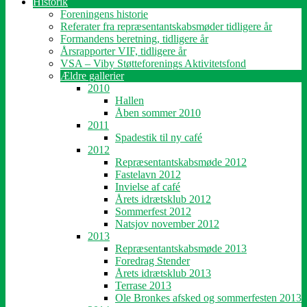
Historik
Foreningens historie
Referater fra repræsentantskabsmøder tidligere år
Formandens beretning, tidligere år
Årsrapporter VIF, tidligere år
VSA – Viby Støtteforenings Aktivitetsfond
Ældre gallerier
2010
Hallen
Åben sommer 2010
2011
Spadestik til ny café
2012
Repræsentantskabsmøde 2012
Fastelavn 2012
Invielse af café
Årets idrætsklub 2012
Sommerfest 2012
Natsjov november 2012
2013
Repræsentantskabsmøde 2013
Foredrag Stender
Årets idrætsklub 2013
Terrase 2013
Ole Bronkes afsked og sommerfesten 2013