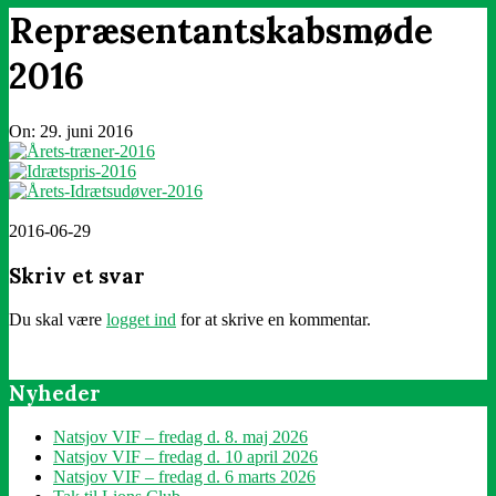
Repræsentantskabsmøde
2016
On:
29. juni 2016
2016-06-29
Skriv et svar
Du skal være
logget ind
for at skrive en kommentar.
Nyheder
Natsjov VIF – fredag d. 8. maj 2026
Natsjov VIF – fredag d. 10 april 2026
Natsjov VIF – fredag d. 6 marts 2026