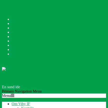
Skip to content
Badminton
Disc Golf
Fitness
Fodbold
Gymnastik
Håndbold
Løb
Petanque
Tennis
VIBY IDRÆTSFORENING 1909
En sund ide
Primary Navigation Menu
Menu
Om Viby IF