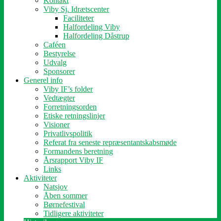
Kontakt
Viby Sj. Idrætscenter
Faciliteter
Halfordeling Viby
Halfordeling Dåstrup
Caféen
Bestyrelse
Udvalg
Sponsorer
Generel info
Viby IF’s folder
Vedtægter
Forretningsorden
Etiske retningslinjer
Visioner
Privatlivspolitik
Referat fra seneste repræsentantskabsmøde
Formandens beretning
Årsrapport Viby IF
Links
Aktiviteter
Natsjov
Åben sommer
Børnefestival
Tidligere aktiviteter