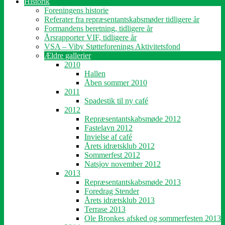
Historik
Foreningens historie
Referater fra repræsentantskabsmøder tidligere år
Formandens beretning, tidligere år
Årsrapporter VIF, tidligere år
VSA – Viby Støtteforenings Aktivitetsfond
Ældre gallerier
2010
Hallen
Åben sommer 2010
2011
Spadestik til ny café
2012
Repræsentantskabsmøde 2012
Fastelavn 2012
Invielse af café
Årets idrætsklub 2012
Sommerfest 2012
Natsjov november 2012
2013
Repræsentantskabsmøde 2013
Foredrag Stender
Årets idrætsklub 2013
Terrase 2013
Ole Bronkes afsked og sommerfesten 2013