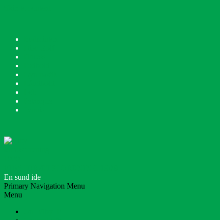
Skip to content
Badminton
Disc Golf
Fitness
Fodbold
Gymnastik
Håndbold
Løb
Petanque
Tennis
VIBY IDRÆTSFORENING 1909
En sund ide
Primary Navigation Menu
Menu
Om Viby IF