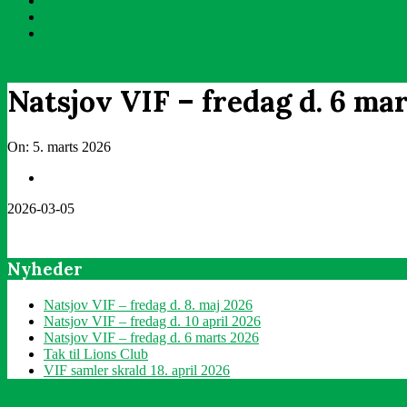
Generel info
Aktiviteter
Historik
Natsjov VIF – fredag d. 6 ma
On:
5. marts 2026
2026-03-05
Nyheder
Natsjov VIF – fredag d. 8. maj 2026
Natsjov VIF – fredag d. 10 april 2026
Natsjov VIF – fredag d. 6 marts 2026
Tak til Lions Club
VIF samler skrald 18. april 2026