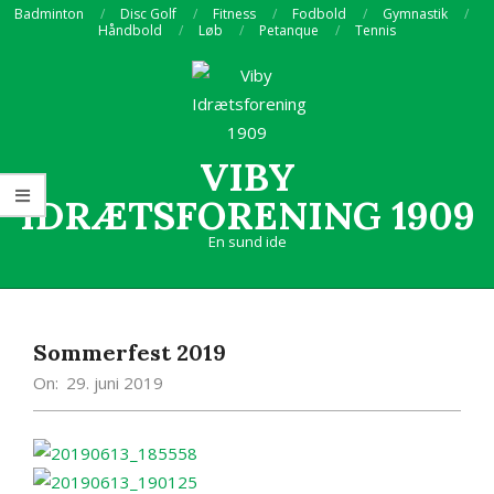
Skip
Badminton
Disc Golf
Fitness
Fodbold
Gymnastik
Håndbold
Løb
Petanque
Tennis
to
content
VIBY
IDRÆTSFORENING 1909
En sund ide
Primary
Navigation
Menu
Sommerfest 2019
On:
29. juni 2019