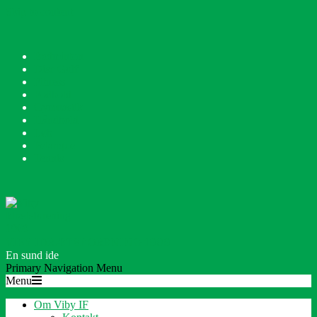
Skip to content
Badminton
Disc Golf
Fitness
Fodbold
Gymnastik
Håndbold
Løb
Petanque
Tennis
VIBY IDRÆTSFORENING 1909
En sund ide
Primary Navigation Menu
Menu
Om Viby IF