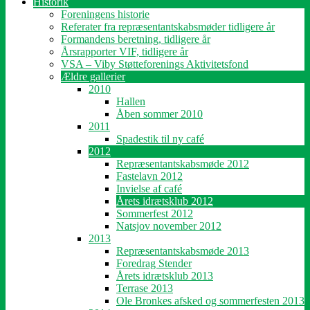
Historik
Foreningens historie
Referater fra repræsentantskabsmøder tidligere år
Formandens beretning, tidligere år
Årsrapporter VIF, tidligere år
VSA – Viby Støtteforenings Aktivitetsfond
Ældre gallerier
2010
Hallen
Åben sommer 2010
2011
Spadestik til ny café
2012
Repræsentantskabsmøde 2012
Fastelavn 2012
Invielse af café
Årets idrætsklub 2012
Sommerfest 2012
Natsjov november 2012
2013
Repræsentantskabsmøde 2013
Foredrag Stender
Årets idrætsklub 2013
Terrase 2013
Ole Bronkes afsked og sommerfesten 2013