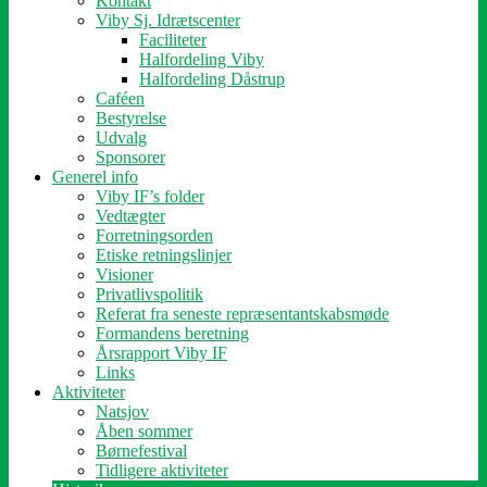
Kontakt
Viby Sj. Idrætscenter
Faciliteter
Halfordeling Viby
Halfordeling Dåstrup
Caféen
Bestyrelse
Udvalg
Sponsorer
Generel info
Viby IF’s folder
Vedtægter
Forretningsorden
Etiske retningslinjer
Visioner
Privatlivspolitik
Referat fra seneste repræsentantskabsmøde
Formandens beretning
Årsrapport Viby IF
Links
Aktiviteter
Natsjov
Åben sommer
Børnefestival
Tidligere aktiviteter