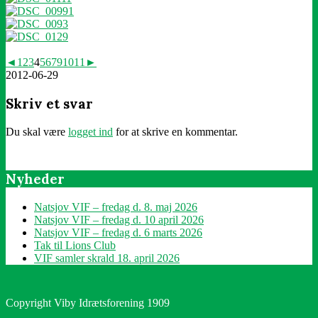
◄
1
2
3
4
5
6
7
9
10
11
►
2012-06-29
Skriv et svar
Du skal være
logget ind
for at skrive en kommentar.
Nyheder
Natsjov VIF – fredag d. 8. maj 2026
Natsjov VIF – fredag d. 10 april 2026
Natsjov VIF – fredag d. 6 marts 2026
Tak til Lions Club
VIF samler skrald 18. april 2026
Copyright Viby Idrætsforening 1909